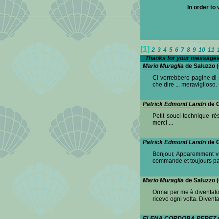
In order to
[1]
2
3
4
5
6
7
8
9
10
11
Thanks for your messages 
Mario Muraglia
de Saluzzo (
Ci vorrebbero pagine di 
che dire ... meraviglioso.
Patrick Edmond Landri
de G
Petit souci technique 
merci ...
Patrick Edmond Landri
de G
Bonjour, Apparemment vo
commande et toujours pas
Mario Muraglia
de Saluzzo (
Ormai per me è diventato d
ricevo ogni volta. Divent
ELENA CORDOBA PEREZ