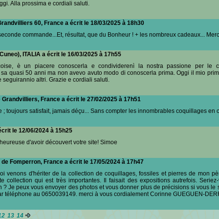
i. Alla prossima e cordiali saluti.
randvilliers 60, France a écrit le 18/03/2025 à 18h30
e seconde commande...Et, résultat, que du Bonheur ! + les nombreux cadeaux... Merc
Cuneo), ITALIA a écrit le 16/03/2025 à 17h55
oise, è un piacere conoscerla e condividerenì la nostra passione per le c
e sa quasi 50 anni ma non avevo avuto modo di conoscerla prima. Oggi il mio pri
 seguirannio altri. Grazie e cordiali saluti.
 Grandvilliers, France a écrit le 27/02/2025 à 17h51
 toujours satisfait, jamais déçu... Sans compter les innombrables coquillages en
écrit le 12/06/2024 à 15h25
 heureuse d'avoir découvert votre site! Simoe
de Fomperron, France a écrit le 17/05/2024 à 17h47
oi venons d'hériter de la collection de coquillages, fossiles et pierres de mon pè
 collection qui est très importantes. Il faisait des expositions autrefois. Seriez
ion ? Je peux vous envoyer des photos et vous donner plus de précisions si vous le
 par téléphone au 0650039149. merci à vous cordialement Corinne GUEGUEN-DE
12
13
14