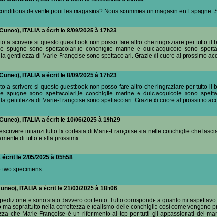
 conditions de vente pour les magasins? Nous sonmmes un magasin en Espagne. S
Cuneo), ITALIA a écrit le 8/09/2025 à 17h23
o a scrivere si questo guestbook non posso fare altro che ringraziare per tutto il 
e le spugne sono spettacolari,le conchiglie marine e dulciacquicole sono spett
 e la gentilezza di Marie-Françoise sono spettacolari. Grazie di cuore al prossimo acq
Cuneo), ITALIA a écrit le 8/09/2025 à 17h23
o a scrivere si questo guestbook non posso fare altro che ringraziare per tutto il 
e le spugne sono spettacolari,le conchiglie marine e dulciacquicole sono spett
 e la gentilezza di Marie-Françoise sono spettacolari. Grazie di cuore al prossimo acq
Cuneo), ITALIA a écrit le 10/06/2025 à 19h29
scrivere innanzi tutto la cortesia di Marie-Françoise sia nelle conchiglie che lasc
mente di tutto e alla prossima.
 écrit le 2/05/2025 à 05h58
ese two specimens.
uneo), ITALIA a écrit le 21/03/2025 à 18h06
spedizione e sono stato davvero contento. Tutto corrisponde a quanto mi aspettavo 
o ma soprattutto nella correttezza e realismo delle conchiglie così come vengono p
zza che Marie-Françoise è un riferimento al top per tutti gli appassionati del mar