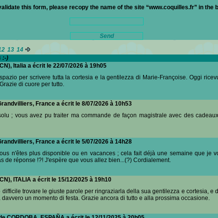
 validate this form, please recopy the name of the site “www.coquilles.fr” in the 
12
13
14
:-)
CN), Italia a écrit le 22/07/2026 à 19h05
spazio per scrivere tutta la cortesia e la gentilezza di Marie-Françoise. Oggi ric
 Grazie di cuore per tutto.
randvilliers, France a écrit le 8/07/2026 à 10h53
résolu ; vous avez pu traiter ma commande de façon magistrale avec des cadea
randvilliers, France a écrit le 5/07/2026 à 14h28
us n'êtes plus disponible ou en vacances ; cela fait déjà une semaine que je vo
 de réponse !?! J'espère que vous allez bien...(?) Cordialement.
CN), ITALIA a écrit le 15/12/2025 à 19h10
ifficile trovare le giuste parole per ringraziarla della sua gentilezza e cortesia, e 
a davvero un momento di festa. Grazie ancora di tutto e alla prossima occasione.
de CORDOBA, ESPAÑA a écrit le 12/11/2025 à 20h05