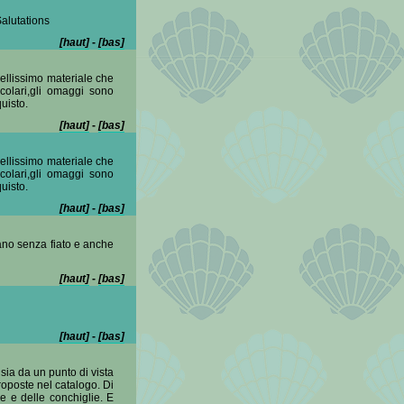
alutations
[haut]
-
[bas]
bellissimo materiale che
acolari,gli omaggi sono
uisto.
[haut]
-
[bas]
bellissimo materiale che
acolari,gli omaggi sono
uisto.
[haut]
-
[bas]
iano senza fiato e anche
[haut]
-
[bas]
[haut]
-
[bas]
sia da un punto di vista
roposte nel catalogo. Di
e e delle conchiglie. E