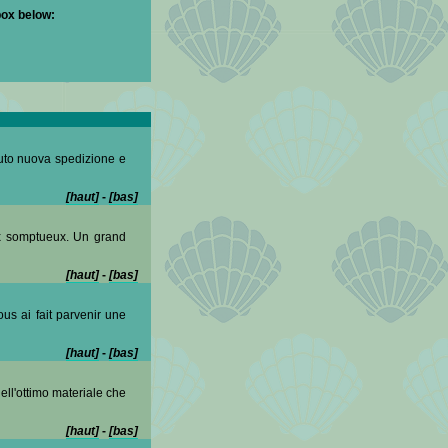
box below:
evuto nuova spedizione e
[haut]
-
[bas]
ux somptueux. Un grand
[haut]
-
[bas]
us ai fait parvenir une
[haut]
-
[bas]
dell'ottimo materiale che
[haut]
-
[bas]