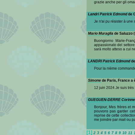
grazie anche per gli omagg
Landri Patrick Edmond
de G
Je n'ai pu résister à un
Mario Muraglia
de Saluzzo (
Buongiorno Marie-Franç
appassionato del settor
sarà molto atteso a cui ne
LANDRI Patrick Edmond
de
Pour la nième commande ;
Simone
de Paris, France a 
12 juin 2024 Je suis très
GUEGUEN-DERRE Corinne
Bonjour, Mes frères et m
pouvons pas garder cette
reprise de cette collect
me joindre par mail ou
[1]
2
3
4
5
6
7
8
9
10
11