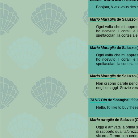
Bonjour, A vez-vous des
Mario Muraglia
de Saluzzo (
Ogni volta che mi apprest
ho ricevuto. I coralli 
spettacolari, la cortesia
Mario Muraglia
de Saluzzo (
Ogni volta che mi apprest
ho ricevuto. I coralli 
spettacolari, la cortesia
Mario Muraglia
de Saluzzo (
Non ci sono parole per de
negli omaggi. Grazie vera
TANG Bin
de Shanghai, ?? a
Hello, I'd like to buy th
Mario ;uraglia
de Saluzzo (C
Oggi è arrivata la prima 
di rapporto qualità/prezz
sicuro affermo con certe