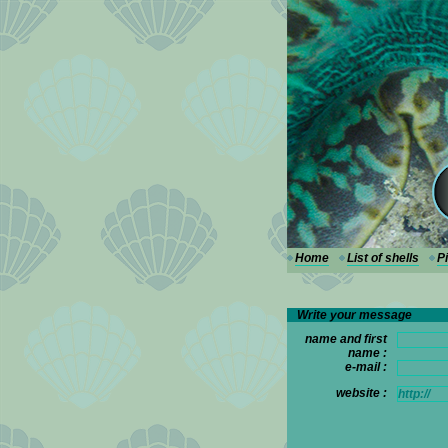
---
Home
List of shells
P
Write your message
name and first
name :
e-mail :
website :