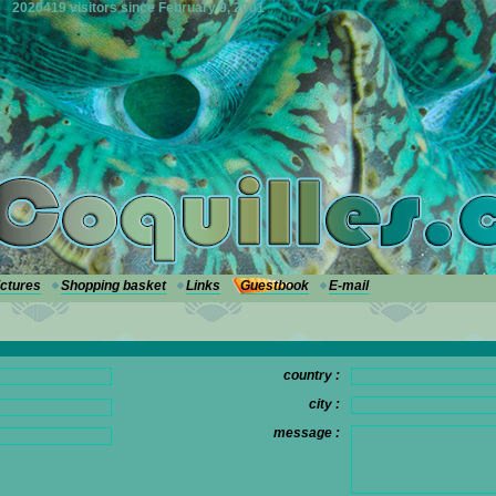
2020419 visitors since February 9, 2001
ictures
Shopping basket
Links
Guestbook
E-mail
country :
city :
message :