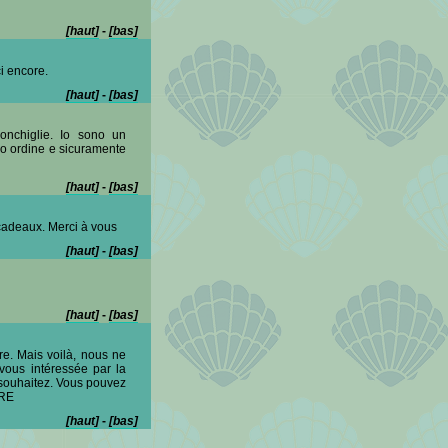
[haut]
-
[bas]
i encore.
[haut]
-
[bas]
onchiglie. Io sono un
mo ordine e sicuramente
[haut]
-
[bas]
 cadeaux. Merci à vous
[haut]
-
[bas]
[haut]
-
[bas]
re. Mais voilà, nous ne
-vous intéressée par la
 souhaitez. Vous pouvez
RRE
[haut]
-
[bas]