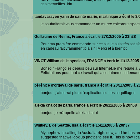
ces merveilles. Iria
tandavarayen yann de sainte marie, martinique a écrit le 3
je souhaiterait vous commander un murex chicoreus spectr
Guillaume de Reims, France a écrit le 27/12/2005 à 23h28
Pour ma première commande sur ce site je suis très satisf
en cadeau fait vraimment plaisir ! Merci et à bientot
VINOT William de le syndicat, FRANCE a écrit le 11/12/200
Bonsoir Françoise,depuis peu sur Internet,je me régale à vi
Félicitations pour tout ce travail qui a certainement deman
bérénice d'orgeval de paris, france a écrit le 20/11/2005 à 
bonjour ,j'aimerrai plus d 'explication sur les coquillages
alexia chalot de paris, france a écrit le 20/11/2005 à 20h58
bonjour je m'appelle alexia chalot
Whitley, L de Seattle, usa a écrit le 15/11/2005 à 20h37
My nephew is sailing to Australia right now, and he has r
suggested that we look up photos to see it. This is how I ca