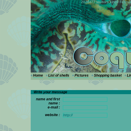
---
2020477 visitors since Februa
Home
List of shells
Pictures
Shopping basket
Li
Write your message
name and first
name :
e-mail :
website :