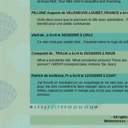
at Anaa Atoll. Your little child is beautiful and charming.
PILLONE Augusta
de VILLENEUVE-LOUBET, FRANCE a écrit 
Voilà deux jours que je parcours le sîte avec admiration . F
bientôt pour une petite commande
shell de , a écrit le 30/10/2005 à 13h12
Ce site n'est pas valide html... Faudrait retirer le logo du w3
Conepoint
de , TRALIA a écrit le 20/10/2005 à 00h28
What a wonderful site. What wonderful pictures! There are ma
person? I WISH!! conepoint [aka: Antoine Ste Jean]
Patrick de les4keus, Fr a écrit le 12/10/2005 à 21h47
J'ai trouvé un escargot ou un coquillage je ne sais pas, je
pour me dire comment le faire manger dans un premier temps
milieu naturel,la salade il mange pas et j'ai pas essayé 
preneur.
[6]
1
2
3
4
5
7
8
9
10
11
12
13
14
- All right
Webmistress 