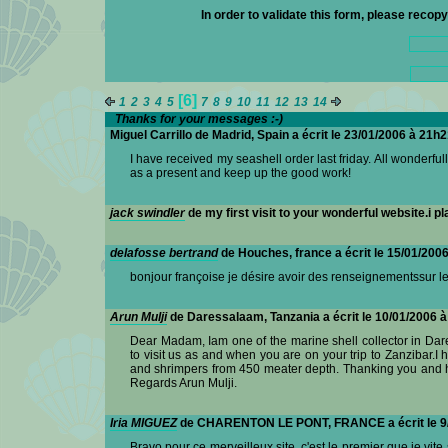
In order to validate this form, please recop
[6]
1
2
3
4
5
7
8
9
10
11
12
13
14
Thanks for your messages :-)
Miguel Carrillo de Madrid, Spain a écrit le 23/01/2006 à 21h
I have received my seashell order last friday. All wonderfu
as a present and keep up the good work!
jack swindler
de my first visit to your wonderful website.i pl
delafosse bertrand
de Houches, france a écrit le 15/01/200
bonjour françoise je désire avoir des renseignementssur le
Arun Mulji
de Daressalaam, Tanzania a écrit le 10/01/2006 
Dear Madam, Iam one of the marine shell collector in Dar
to visit us as and when you are on your trip to Zanzibar.I 
and shrimpers from 450 meater depth. Thanking you and h
Regards Arun Mulji.
Iria MIGUEZ
de CHARENTON LE PONT, FRANCE a écrit le 9
Bravo pour ce merveilleux site, c'est le premier que je vite